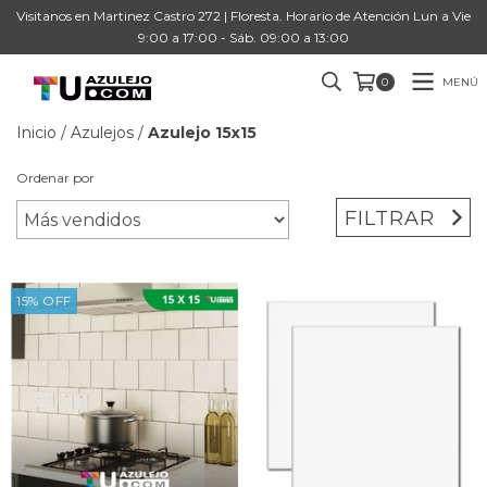
Visitanos en Martinez Castro 272 | Floresta. Horario de Atención Lun a Vie
9:00 a 17:00 - Sáb. 09:00 a 13:00
MENÚ
0
Inicio
/
Azulejos
/
Azulejo 15x15
Ordenar por
FILTRAR
15
%
OFF