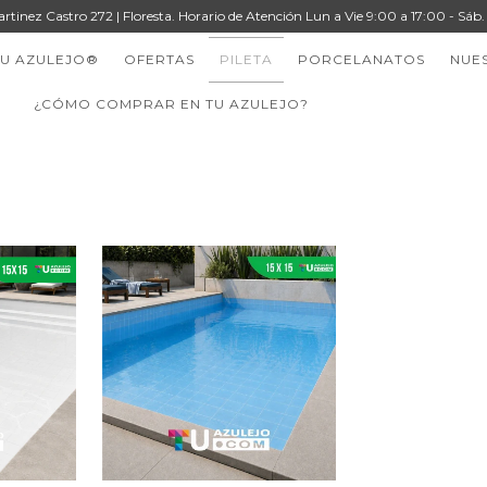
artinez Castro 272 | Floresta. Horario de Atención Lun a Vie 9:00 a 17:00 - Sáb
TU AZULEJO®
OFERTAS
PILETA
PORCELANATOS
NUE
¿CÓMO COMPRAR EN TU AZULEJO?