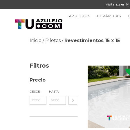
Visitanos en M
AZULEJOS
CERÁMICAS
Inicio
Piletas
Revestimientos 15 x 15
/
/
Filtros
Precio
DESDE
HASTA