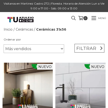
Visitanos en Martinez Castro 272 | Floresta. Horario de Atención Lun a Vie
9:00 a 17:00 - Sáb. 09:00 a 13:00
MENÚ
0
Inicio
/
Cerámicas
/
Cerámicas 31x56
Ordenar por
FILTRAR
NUEVO
NUEVO